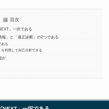
目次
EXT」一択である
情報」と「適正診断」の2つである
である
」を利用して自己分析できる
能か
NEXT」一択である