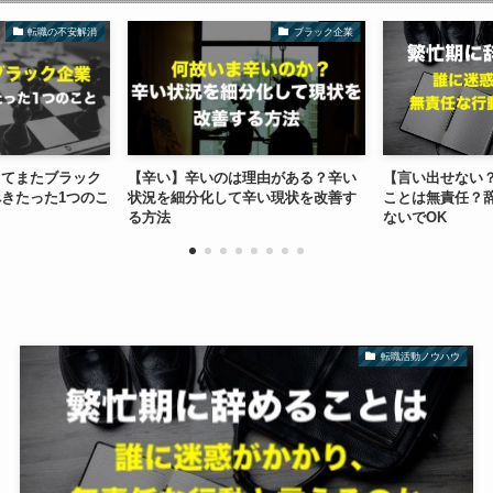
ブラック企業
転職活動ノウハウ
】辛いのは理由がある？辛い
【言い出せない？】繁忙期に辞める
【使
細分化して辛い現状を改善す
ことは無責任？辞める時期は気にし
めす
ないでOK
正診
転職活動ノウハウ